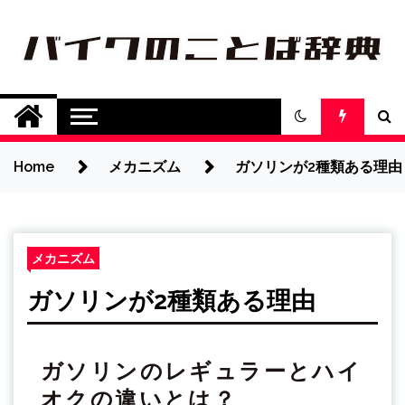
Skip
to
content
バイクのことば辞
バイク用語についてわかりやすく詳し
く紹介します
典
Home
メカニズム
ガソリンが2種類ある理由
メカニズム
ガソリンが2種類ある理由
ガソリンのレギュラーとハイ
オクの違いとは？