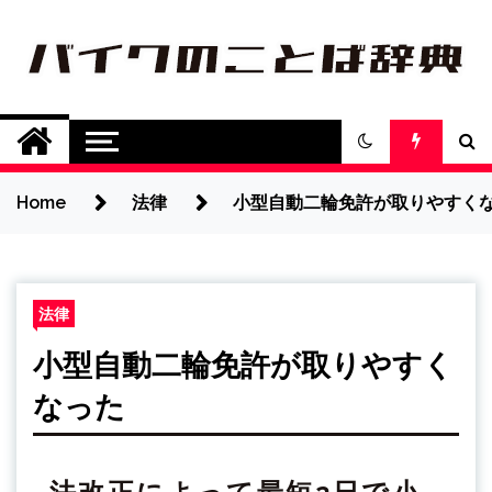
Skip
to
content
バイクのことば辞
バイク用語についてわかりやすく詳し
く紹介します
典
Home
法律
小型自動二輪免許が取りやすく
法律
小型自動二輪免許が取りやすく
なった